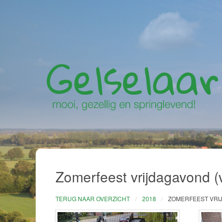
Zomerfeest vrijdagavond (
TERUG NAAR OVERZICHT
2018
ZOMERFEEST VRIJ