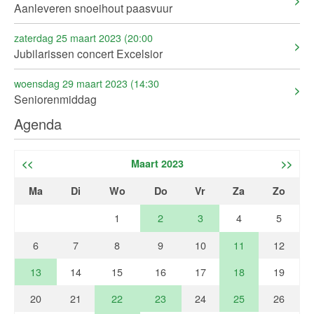
Aanleveren snoeihout paasvuur
zaterdag 25 maart 2023 (20:00
Jubilarissen concert Excelsior
woensdag 29 maart 2023 (14:30
Seniorenmiddag
Agenda
<<
Maart 2023
>>
Ma
Di
Wo
Do
Vr
Za
Zo
1
2
3
4
5
6
7
8
9
10
11
12
13
14
15
16
17
18
19
20
21
22
23
24
25
26