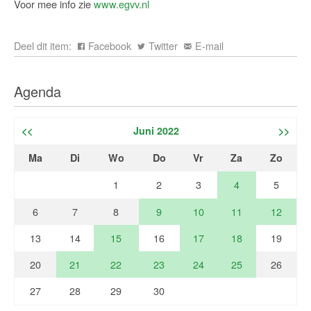
Voor mee info zie
www.egvv.nl
Deel dit item:
Facebook
Twitter
E-mail
Agenda
<<
Juni 2022
>>
Ma
Di
Wo
Do
Vr
Za
Zo
1
2
3
4
5
6
7
8
9
10
11
12
13
14
15
16
17
18
19
20
21
22
23
24
25
26
27
28
29
30