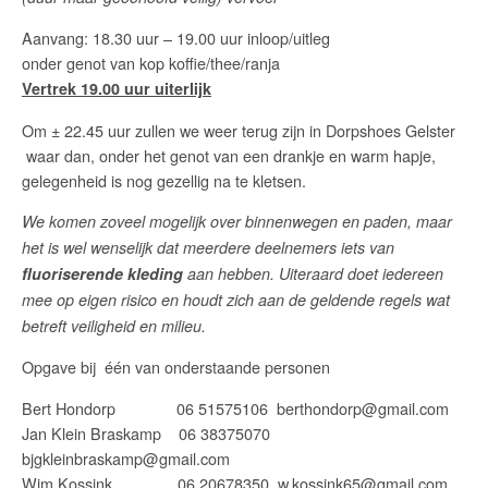
Aanvang: 18.30 uur – 19.00 uur inloop/uitleg
onder genot van kop koffie/thee/ranja
Vertrek 19.00 uur uiterlijk
Om ± 22.45 uur zullen we weer terug zijn in Dorpshoes Gelster
waar dan, onder het genot van een drankje en warm hapje,
gelegenheid is nog gezellig na te kletsen.
We komen zoveel mogelijk over binnenwegen en paden, maar
het is wel wenselijk dat meerdere deelnemers iets van
fluoriserende kleding
aan hebben. Uiteraard doet iedereen
mee op eigen risico en houdt zich aan de geldende regels wat
betreft veiligheid en milieu.
Opgave bij één van onderstaande personen
Bert Hondorp 06 51575106 berthondorp@gmail.com
Jan Klein Braskamp 06 38375070
bjgkleinbraskamp@gmail.com
Wim Kossink 06 20678350 w.kossink65@gmail.com