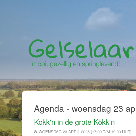
Agenda - woensdag 23 apr
Kokk'n in de grote Kökk'n
WOENSDAG 23 APRIL 2025 (17:00 T/M 19:00 UUR)