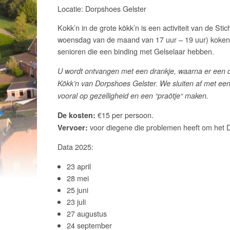
Locatie: Dorpshoes Gelster
Kokk’n in de grote kökk’n is een activiteit van de St
woensdag van de maand van 17 uur – 19 uur) koken “
senioren die een binding met Gelselaar hebben.
U wordt ontvangen met een drankje, waarna er een di
Kökk’n van Dorpshoes Gelster. We sluiten af met een k
vooral op gezelligheid en een “praötje“ maken.
€15 per persoon.
De kosten:
voor diegene die problemen heeft om het D
Vervoer:
Data 2025:
23 april
28 mei
25 juni
23 juli
27 augustus
24 september