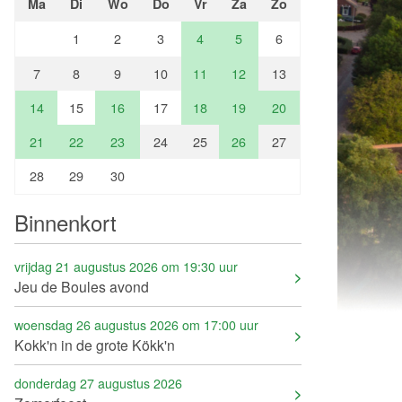
Ma
Di
Wo
Do
Vr
Za
Zo
1
2
3
4
5
6
7
8
9
10
11
12
13
14
15
16
17
18
19
20
21
22
23
24
25
26
27
28
29
30
Binnenkort
vrijdag 21 augustus 2026 om 19:30 uur
Jeu de Boules avond
woensdag 26 augustus 2026 om 17:00 uur
Kokk'n in de grote Kökk'n
donderdag 27 augustus 2026