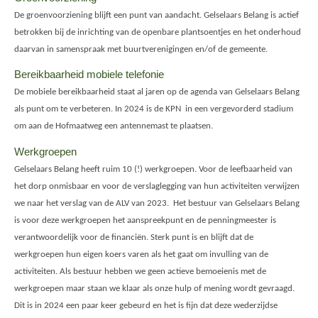
De groenvoorziening blijft een punt van aandacht. Gelselaars Belang is actief
betrokken bij de inrichting van de openbare plantsoentjes en het onderhoud
daarvan in samenspraak met buurtverenigingen en/of de gemeente.
Bereikbaarheid mobiele telefonie
De mobiele bereikbaarheid staat al jaren op de agenda van Gelselaars Belang
als punt om te verbeteren. In 2024 is de KPN in een vergevorderd stadium
om aan de Hofmaatweg een antennemast te plaatsen.
Werkgroepen
Gelselaars Belang heeft ruim 10 (!) werkgroepen. Voor de leefbaarheid van
het dorp onmisbaar en voor de verslaglegging van hun activiteiten verwijzen
we naar het verslag van de ALV van 2023. Het bestuur van Gelselaars Belang
is voor deze werkgroepen het aanspreekpunt en de penningmeester is
verantwoordelijk voor de financiën. Sterk punt is en blijft dat de
werkgroepen hun eigen koers varen als het gaat om invulling van de
activiteiten. Als bestuur hebben we geen actieve bemoeienis met de
werkgroepen maar staan we klaar als onze hulp of mening wordt gevraagd.
Dit is in 2024 een paar keer gebeurd en het is fijn dat deze wederzijdse