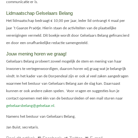
communicatie er is.
Lidmaatschap Gelselaars Belang
Het lidmaatschap bedraagt € 10,00 per jaar, ieder lid ontvangt 4 maal per
jaar ‘t Gaanze Praötje. Hierin staan de activiteiten van de plaatselijke
verenigingen vermeld. Dit boekje wordt door Gelselaars Belang gefinancierd
en door een onafhankelijke redactie samengesteld.
Jouw mening horen we graag!
Gelselaars Belang probeert zoveel mogelijk de stem en mening van haar
inwoners te vertegenwoordigen, daarom horen wij graag wat je belangrijk
vindt. In het kader van de Dorpendeal zijn er ook al veel zaken aangedragen
waarmee het bestuur van Gelselaars Belang aan de slag kan. Daarnaast
kunnen er ook andere zaken spelen. Voor vragen en suggesties kun je
contact opnemen met één van de bestuursleden of een mail sturen naar
gelselaarsbelang@gelselaar.nl
.
Namens het bestuur van Gelselaars Belang,
Jan Buist, secretaris.
Deel dit artikel:
Facebook
Twitter
E-mail