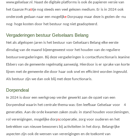
www.gelselaar.nl. Naast de digitale platforms is ook de papieren versie van
het Gaanze Pra
ö
tje nog steeds een veel gelezen medium. Er is in 2024 ook
onderzoek gedaan naar een mogelijk
e
Dorpsapp maar deze is gezien de -nu
nog- hoge kosten door het bestuur nog niet geadopteerd.
Vergaderingen bestuur Gelselaars Belang
Net als afgelopen jaren is het bestuur van Gelselaars Belang elke eerste
dinsdag van de maand bijeengeweest voor het houden van de reguliere
bestuursvergaderingen. Bij deze vergaderingen is contactfunctionaris Jeanine
Ebbers van de gemeente regelmatig aanwezig. Hierdoor is er sprake van korte
lijnen met de gemeente die door haar ook snel en efficiënt worden ingevuld.
Als bestuur zijn we dan ook blij met deze functionaris.
Dorpendeal
In 2024 is door een werkgroep verder gewerkt aan de opzet van een
Dorpendeal waarin het centrale thema was: Een leefbaar Gelselaar voor 4
generaties. Aan de orde kwamen zaken zoals: in stand houden voorzieningen,
rol verenigingen, mogelijke dorp
s
coöperatie, zorg voor ouderen en het
betrekken van nieuwe bewoners bij activiteiten in het dorp. Belangrijke
aspecten zijn ook de wensen van verenigingen en de toekomt van