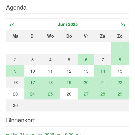
Agenda
<<
Juni 2025
>>
Ma
Di
Wo
Do
Vr
Za
Zo
1
2
3
4
5
6
7
8
9
10
11
12
13
14
15
16
17
18
19
20
21
22
23
24
25
26
27
28
29
30
Binnenkort
vrijdag 21 augustus 2026 om 19:30 uur