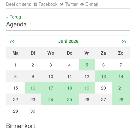
Deel dit item:
Facebook
Twitter
E-mail
« Terug
Agenda
<<
Juni 2026
>>
Ma
Di
Wo
Do
Vr
Za
Zo
1
2
3
4
5
6
7
8
9
10
11
12
13
14
15
16
17
18
19
20
21
22
23
24
25
26
27
28
29
30
Binnenkort